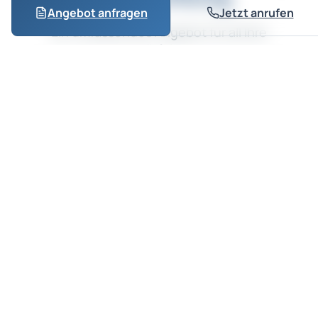
Angebot anfragen
Jetzt anrufen
Ein umfassendes Angebot für all Ihre
Bedürfnisse.
Büroreinigung (Potsdam, Oranienburg)
Hausmeisterservice (Bernau, Neuruppin)
Glas- und Fassadenreinigung
Garten- & Landschaftspflege
Flächendeckender Winterdienst